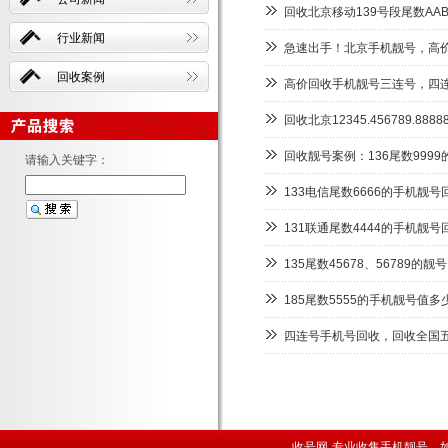
回收北京移动139号段尾数AAB
行业新闻
急速出手！北京手机靓号，高价回
回收案例
回收北京12345.456789.88
回收靓号案例：136尾数999
请输入关键字：
133电信尾数6666的手机靓
131联通尾数4444的手机靓号
135尾数45678、56789的靓
185尾数5555的手机靓号值多
四连号手机号回收，回收全国五连
收号网-专业收售手机靓号，如果